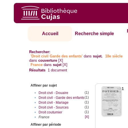
Accueil
Recherche simple
Rechercher:
'Droit civil Garde des enfants'
dans
sujet.
18e siècle
dans
couverture
[X]
France
dans
sujet
[X]
Résultats
1
document
Affiner par sujet
1
(1)
•
Droit civil - Douaire
(1)
•
Droit civil - Garde des enfants
(1)
•
Droit civil - Mariage
(1)
•
Droit civil - Sources
(1)
•
Droit coutumier
[X]
•
France
Affiner par période