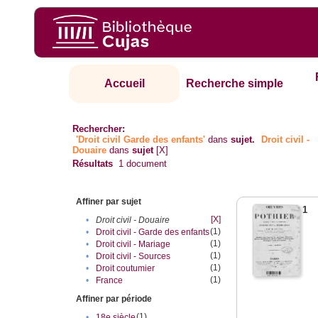
Accueil
Recherche simple
Rechercher:
'Droit civil Garde des enfants'
dans
sujet.
Droit civil -
Douaire
dans
sujet
[X]
Résultats
1
document
Affiner par sujet
1
[X]
•
Droit civil - Douaire
(1)
•
Droit civil - Garde des enfants
(1)
•
Droit civil - Mariage
(1)
•
Droit civil - Sources
(1)
•
Droit coutumier
(1)
•
France
Affiner par période
(1)
•
18e siècle