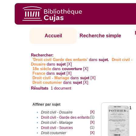
Accueil
Recherche simple
Rechercher:
'Droit civil Garde des enfants'
dans
sujet.
Droit civil -
Douaire
dans
sujet
[X]
18e siècle
dans
couverture
[X]
France
dans
sujet
[X]
Droit civil - Mariage
dans
sujet
[X]
Droit coutumier
dans
sujet
[X]
Résultats
1
document
Affiner par sujet
1
[X]
•
Droit civil - Douaire
(1)
•
Droit civil - Garde des enfants
[X]
•
Droit civil - Mariage
(1)
•
Droit civil - Sources
[X]
•
Droit coutumier