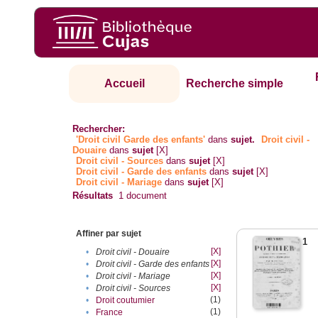
Accueil
Recherche simple
Rechercher:
'Droit civil Garde des enfants'
dans
sujet.
Droit civil -
Douaire
dans
sujet
[X]
Droit civil - Sources
dans
sujet
[X]
Droit civil - Garde des enfants
dans
sujet
[X]
Droit civil - Mariage
dans
sujet
[X]
Résultats
1
document
Affiner par sujet
1
[X]
•
Droit civil - Douaire
[X]
•
Droit civil - Garde des enfants
[X]
•
Droit civil - Mariage
[X]
•
Droit civil - Sources
(1)
•
Droit coutumier
(1)
•
France