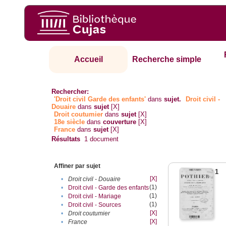
Accueil
Recherche simple
Rechercher:
'Droit civil Garde des enfants'
dans
sujet.
Droit civil -
Douaire
dans
sujet
[X]
Droit coutumier
dans
sujet
[X]
18e siècle
dans
couverture
[X]
France
dans
sujet
[X]
Résultats
1
document
Affiner par sujet
1
[X]
•
Droit civil - Douaire
(1)
•
Droit civil - Garde des enfants
(1)
•
Droit civil - Mariage
(1)
•
Droit civil - Sources
[X]
•
Droit coutumier
[X]
•
France