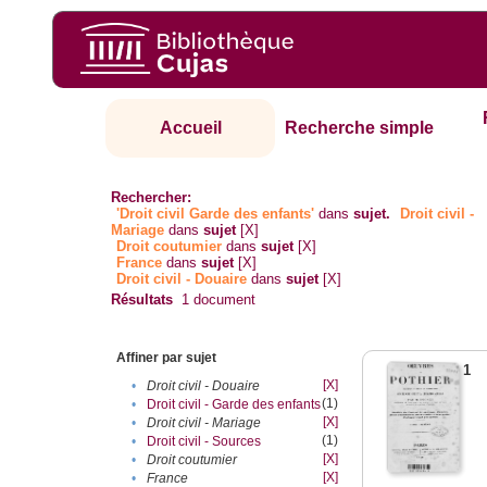
Accueil
Recherche simple
Rechercher:
'Droit civil Garde des enfants'
dans
sujet.
Droit civil -
Mariage
dans
sujet
[X]
Droit coutumier
dans
sujet
[X]
France
dans
sujet
[X]
Droit civil - Douaire
dans
sujet
[X]
Résultats
1
document
Affiner par sujet
1
[X]
•
Droit civil - Douaire
(1)
•
Droit civil - Garde des enfants
[X]
•
Droit civil - Mariage
(1)
•
Droit civil - Sources
[X]
•
Droit coutumier
[X]
•
France