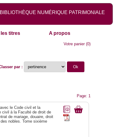
BIBLIOTHÈQUE NUMÉRIQUE PATRIMONIALE
les titres
A propos
Votre panier
(
0
)
Classer par :
Page: 1
vec le Code civil et la
civil à la Faculté de droit de
trat de mariage, douaire, droit
al des nobles. Tome sixième