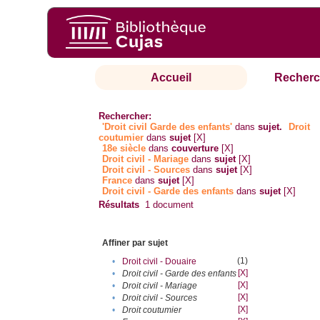
Accueil
Recherc
Rechercher:
'Droit civil Garde des enfants'
dans
sujet.
Droit
coutumier
dans
sujet
[X]
18e siècle
dans
couverture
[X]
Droit civil - Mariage
dans
sujet
[X]
Droit civil - Sources
dans
sujet
[X]
France
dans
sujet
[X]
Droit civil - Garde des enfants
dans
sujet
[X]
Résultats
1
document
Affiner par sujet
(1)
•
Droit civil - Douaire
[X]
•
Droit civil - Garde des enfants
[X]
•
Droit civil - Mariage
[X]
•
Droit civil - Sources
[X]
•
Droit coutumier