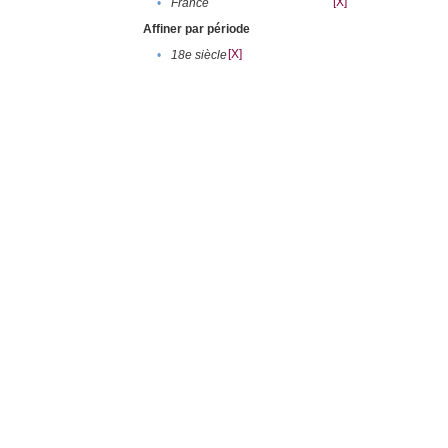
[X]
•
France
Affiner par période
[X]
•
18e siècle