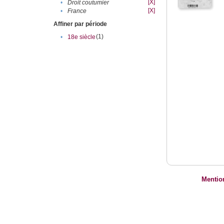
[X]
•
Droit coutumier
[X]
•
France
Affiner par période
(1)
•
18e siècle
Mentio