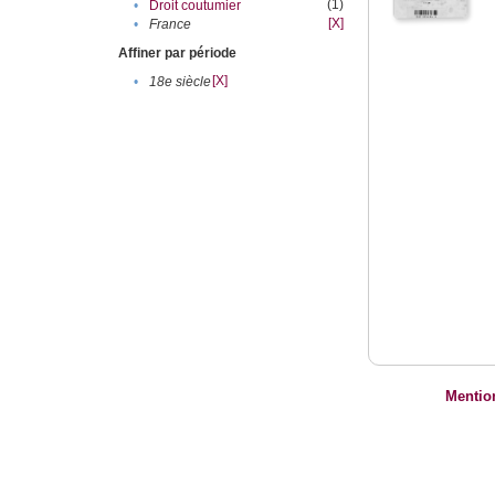
(1)
•
Droit coutumier
[X]
•
France
Affiner par période
[X]
•
18e siècle
Mentio