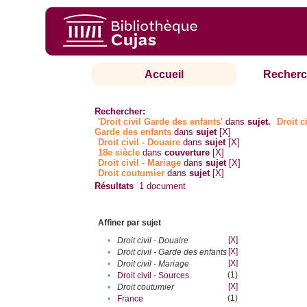
Accueil
Recherc
Rechercher:
'Droit civil Garde des enfants'
dans
sujet.
Droit ci
Garde des enfants
dans
sujet
[X]
Droit civil - Douaire
dans
sujet
[X]
18e siècle
dans
couverture
[X]
Droit civil - Mariage
dans
sujet
[X]
Droit coutumier
dans
sujet
[X]
Résultats
1
document
Affiner par sujet
[X]
•
Droit civil - Douaire
[X]
•
Droit civil - Garde des enfants
[X]
•
Droit civil - Mariage
(1)
•
Droit civil - Sources
[X]
•
Droit coutumier
(1)
•
France