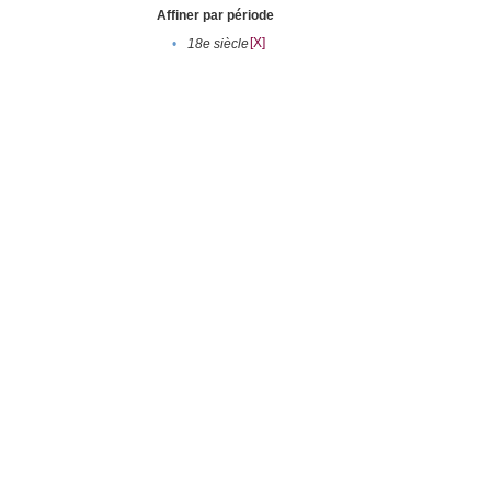
Affiner par période
[X]
•
18e siècle