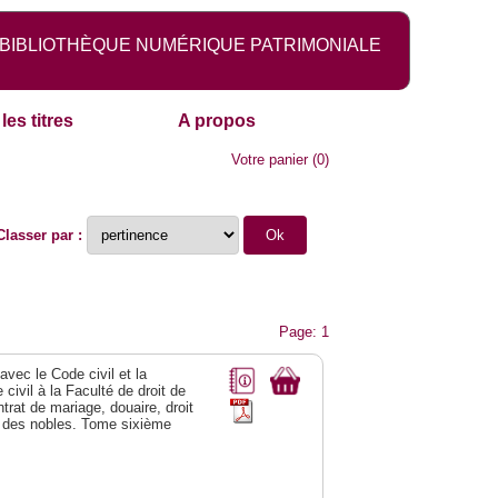
BIBLIOTHÈQUE NUMÉRIQUE PATRIMONIALE
les titres
A propos
Votre panier
(
0
)
Classer par :
Page: 1
vec le Code civil et la
civil à la Faculté de droit de
trat de mariage, douaire, droit
al des nobles. Tome sixième