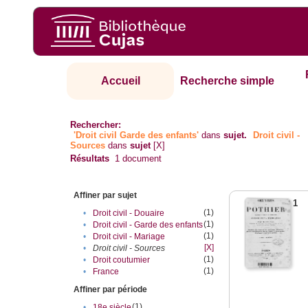
Accueil
Recherche simple
Rechercher:
'Droit civil Garde des enfants'
dans
sujet.
Droit civil -
Sources
dans
sujet
[X]
Résultats
1
document
Affiner par sujet
1
(1)
•
Droit civil - Douaire
(1)
•
Droit civil - Garde des enfants
(1)
•
Droit civil - Mariage
[X]
•
Droit civil - Sources
(1)
•
Droit coutumier
(1)
•
France
Affiner par période
(1)
•
18e siècle