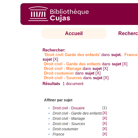
Accueil
Recherc
Rechercher:
'Droit civil Garde des enfants'
dans
sujet.
France
sujet
[X]
Droit civil - Garde des enfants
dans
sujet
[X]
Droit civil - Mariage
dans
sujet
[X]
Droit coutumier
dans
sujet
[X]
Droit civil - Sources
dans
sujet
[X]
Résultats
1
document
Affiner par sujet
(1)
•
Droit civil - Douaire
[X]
•
Droit civil - Garde des enfants
[X]
•
Droit civil - Mariage
[X]
•
Droit civil - Sources
[X]
•
Droit coutumier
[X]
•
France