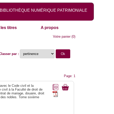
BIBLIOTHÈQUE NUMÉRIQUE PATRIMONIALE
les titres
A propos
Votre panier
(
0
)
Classer par :
Page: 1
vec le Code civil et la
civil à la Faculté de droit de
trat de mariage, douaire, droit
al des nobles. Tome sixième