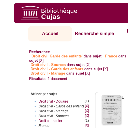
Accueil
Recherche simple
Rechercher:
'Droit civil Garde des enfants'
dans
sujet.
France
dans
sujet
[X]
Droit civil - Sources
dans
sujet
[X]
Droit civil - Garde des enfants
dans
sujet
[X]
Droit civil - Mariage
dans
sujet
[X]
Résultats
1
document
Affiner par sujet
1
(1)
•
Droit civil - Douaire
[X]
•
Droit civil - Garde des enfants
[X]
•
Droit civil - Mariage
[X]
•
Droit civil - Sources
(1)
•
Droit coutumier
[X]
•
France