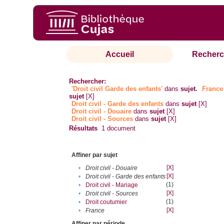
Accueil
Recherc
Rechercher:
'Droit civil Garde des enfants'
dans
sujet.
France
sujet
[X]
Droit civil - Garde des enfants
dans
sujet
[X]
Droit civil - Douaire
dans
sujet
[X]
Droit civil - Sources
dans
sujet
[X]
Résultats
1
document
Affiner par sujet
[X]
•
Droit civil - Douaire
[X]
•
Droit civil - Garde des enfants
(1)
•
Droit civil - Mariage
[X]
•
Droit civil - Sources
(1)
•
Droit coutumier
[X]
•
France
Affiner par période