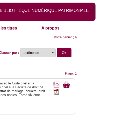
BIBLIOTHÈQUE NUMÉRIQUE PATRIMONIALE
les titres
A propos
Votre panier
(
0
)
Classer par :
Page: 1
vec le Code civil et la
civil à la Faculté de droit de
trat de mariage, douaire, droit
al des nobles. Tome sixième