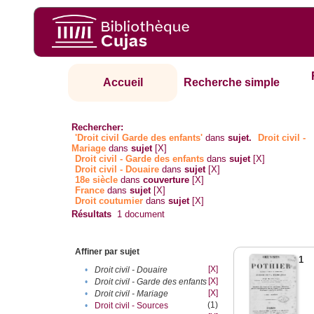
Accueil
Recherche simple
Rechercher:
'Droit civil Garde des enfants'
dans
sujet.
Droit civil -
Mariage
dans
sujet
[X]
Droit civil - Garde des enfants
dans
sujet
[X]
Droit civil - Douaire
dans
sujet
[X]
18e siècle
dans
couverture
[X]
France
dans
sujet
[X]
Droit coutumier
dans
sujet
[X]
Résultats
1
document
Affiner par sujet
1
[X]
•
Droit civil - Douaire
[X]
•
Droit civil - Garde des enfants
[X]
•
Droit civil - Mariage
(1)
•
Droit civil - Sources