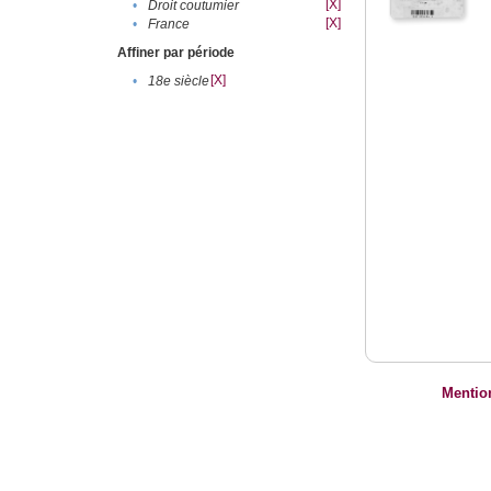
[X]
•
Droit coutumier
[X]
•
France
Affiner par période
[X]
•
18e siècle
Mentio