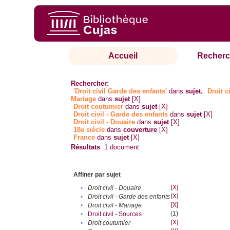
Accueil
Recherc
Rechercher:
'Droit civil Garde des enfants'
dans
sujet.
Droit ci
Mariage
dans
sujet
[X]
Droit coutumier
dans
sujet
[X]
Droit civil - Garde des enfants
dans
sujet
[X]
Droit civil - Douaire
dans
sujet
[X]
18e siècle
dans
couverture
[X]
France
dans
sujet
[X]
Résultats
1
document
Affiner par sujet
[X]
•
Droit civil - Douaire
[X]
•
Droit civil - Garde des enfants
[X]
•
Droit civil - Mariage
(1)
•
Droit civil - Sources
[X]
•
Droit coutumier