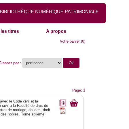
BIBLIOTHÈQUE NUMÉRIQUE PATRIMONIALE
les titres
A propos
Votre panier
(
0
)
Classer par :
Page: 1
vec le Code civil et la
civil à la Faculté de droit de
trat de mariage, douaire, droit
al des nobles. Tome sixième