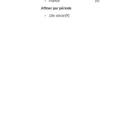
[X]
•
France
Affiner par période
[X]
•
18e siècle