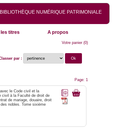
BIBLIOTHÈQUE NUMÉRIQUE PATRIMONIALE
les titres
A propos
Votre panier
(
0
)
Classer par :
Page: 1
vec le Code civil et la
civil à la Faculté de droit de
trat de mariage, douaire, droit
al des nobles. Tome sixième