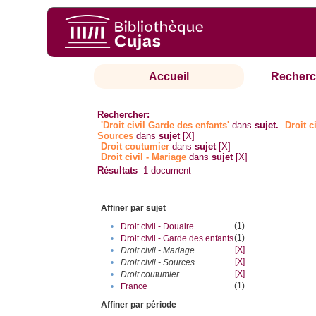
Accueil
Recherc
Rechercher:
'Droit civil Garde des enfants'
dans
sujet.
Droit ci
Sources
dans
sujet
[X]
Droit coutumier
dans
sujet
[X]
Droit civil - Mariage
dans
sujet
[X]
Résultats
1
document
Affiner par sujet
(1)
•
Droit civil - Douaire
(1)
•
Droit civil - Garde des enfants
[X]
•
Droit civil - Mariage
[X]
•
Droit civil - Sources
[X]
•
Droit coutumier
(1)
•
France
Affiner par période