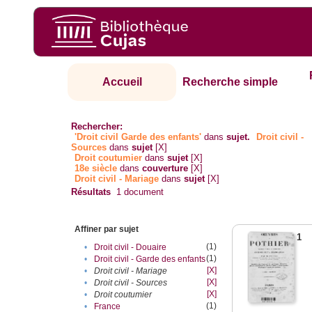
Accueil
Recherche simple
Rechercher:
'Droit civil Garde des enfants'
dans
sujet.
Droit civil -
Sources
dans
sujet
[X]
Droit coutumier
dans
sujet
[X]
18e siècle
dans
couverture
[X]
Droit civil - Mariage
dans
sujet
[X]
Résultats
1
document
Affiner par sujet
1
(1)
•
Droit civil - Douaire
(1)
•
Droit civil - Garde des enfants
[X]
•
Droit civil - Mariage
[X]
•
Droit civil - Sources
[X]
•
Droit coutumier
(1)
•
France