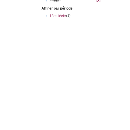
[X]
•
France
Affiner par période
(1)
•
18e siècle