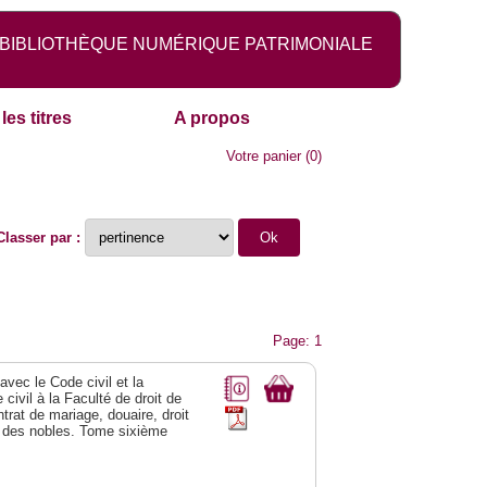
BIBLIOTHÈQUE NUMÉRIQUE PATRIMONIALE
les titres
A propos
Votre panier
(
0
)
Classer par :
Page: 1
vec le Code civil et la
civil à la Faculté de droit de
trat de mariage, douaire, droit
al des nobles. Tome sixième