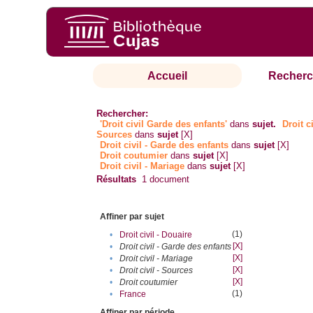
Accueil
Recherc
Rechercher:
'Droit civil Garde des enfants'
dans
sujet.
Droit ci
Sources
dans
sujet
[X]
Droit civil - Garde des enfants
dans
sujet
[X]
Droit coutumier
dans
sujet
[X]
Droit civil - Mariage
dans
sujet
[X]
Résultats
1
document
Affiner par sujet
(1)
•
Droit civil - Douaire
[X]
•
Droit civil - Garde des enfants
[X]
•
Droit civil - Mariage
[X]
•
Droit civil - Sources
[X]
•
Droit coutumier
(1)
•
France
Affiner par période