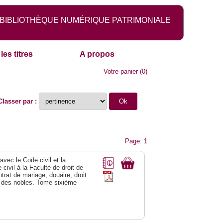
BIBLIOTHÈQUE NUMÉRIQUE PATRIMONIALE
les titres
A propos
Votre panier
(
0
)
Classer par :
Page: 1
vec le Code civil et la
civil à la Faculté de droit de
trat de mariage, douaire, droit
al des nobles. Tome sixième