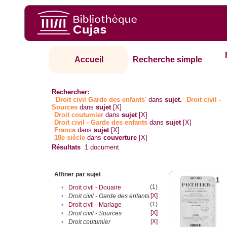
Accueil
Recherche simple
Rechercher:
'Droit civil Garde des enfants'
dans
sujet.
Droit civil -
Sources
dans
sujet
[X]
Droit coutumier
dans
sujet
[X]
Droit civil - Garde des enfants
dans
sujet
[X]
France
dans
sujet
[X]
18e siècle
dans
couverture
[X]
Résultats
1
document
Affiner par sujet
1
(1)
•
Droit civil - Douaire
[X]
•
Droit civil - Garde des enfants
(1)
•
Droit civil - Mariage
[X]
•
Droit civil - Sources
[X]
•
Droit coutumier