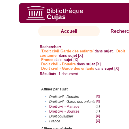
Accueil
Recherc
Rechercher:
'Droit civil Garde des enfants'
dans
sujet.
Droit
coutumier
dans
sujet
[X]
France
dans
sujet
[X]
Droit civil - Douaire
dans
sujet
[X]
Droit civil - Garde des enfants
dans
sujet
[X]
Résultats
1
document
Affiner par sujet
[X]
•
Droit civil - Douaire
[X]
•
Droit civil - Garde des enfants
(1)
•
Droit civil - Mariage
(1)
•
Droit civil - Sources
[X]
•
Droit coutumier
[X]
•
France
Affiner par période