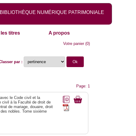
BIBLIOTHÈQUE NUMÉRIQUE PATRIMONIALE
les titres
A propos
Votre panier
(
0
)
Classer par :
Page: 1
vec le Code civil et la
civil à la Faculté de droit de
trat de mariage, douaire, droit
al des nobles. Tome sixième