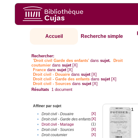
Accueil
Recherche simple
Rechercher:
'Droit civil Garde des enfants'
dans
sujet.
Droit
coutumier
dans
sujet
[X]
France
dans
sujet
[X]
Droit civil - Douaire
dans
sujet
[X]
Droit civil - Garde des enfants
dans
sujet
[X]
Droit civil - Sources
dans
sujet
[X]
Résultats
1
document
Affiner par sujet
1
[X]
•
Droit civil - Douaire
[X]
•
Droit civil - Garde des enfants
(1)
•
Droit civil - Mariage
[X]
•
Droit civil - Sources
[X]
•
Droit coutumier