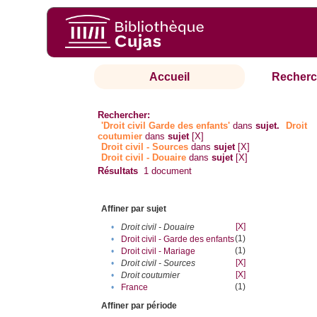
Accueil
Recherc
Rechercher:
'Droit civil Garde des enfants'
dans
sujet.
Droit
coutumier
dans
sujet
[X]
Droit civil - Sources
dans
sujet
[X]
Droit civil - Douaire
dans
sujet
[X]
Résultats
1
document
Affiner par sujet
[X]
•
Droit civil - Douaire
(1)
•
Droit civil - Garde des enfants
(1)
•
Droit civil - Mariage
[X]
•
Droit civil - Sources
[X]
•
Droit coutumier
(1)
•
France
Affiner par période