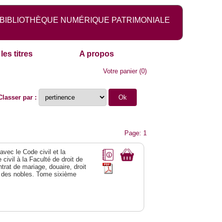
BIBLIOTHÈQUE NUMÉRIQUE PATRIMONIALE
les titres
A propos
Votre panier
(
0
)
Classer par :
Page: 1
vec le Code civil et la
civil à la Faculté de droit de
trat de mariage, douaire, droit
al des nobles. Tome sixième