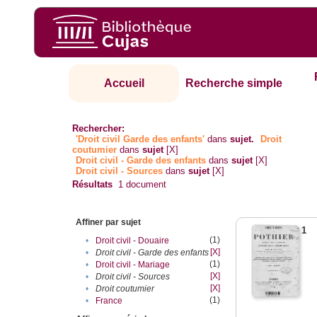
Accueil
Recherche simple
Rechercher:
'Droit civil Garde des enfants'
dans
sujet.
Droit
coutumier
dans
sujet
[X]
Droit civil - Garde des enfants
dans
sujet
[X]
Droit civil - Sources
dans
sujet
[X]
Résultats
1
document
Affiner par sujet
1
(1)
•
Droit civil - Douaire
[X]
•
Droit civil - Garde des enfants
(1)
•
Droit civil - Mariage
[X]
•
Droit civil - Sources
[X]
•
Droit coutumier
(1)
•
France