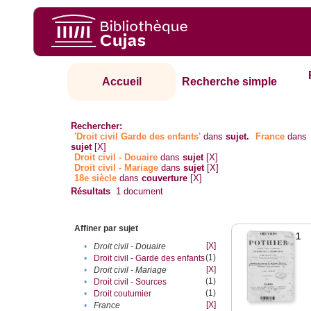
Accueil
Recherche simple
Rechercher:
'Droit civil Garde des enfants'
dans
sujet.
France
dans
sujet
[X]
Droit civil - Douaire
dans
sujet
[X]
Droit civil - Mariage
dans
sujet
[X]
18e siècle
dans
couverture
[X]
Résultats
1
document
Affiner par sujet
1
[X]
•
Droit civil - Douaire
(1)
•
Droit civil - Garde des enfants
[X]
•
Droit civil - Mariage
(1)
•
Droit civil - Sources
(1)
•
Droit coutumier
[X]
•
France