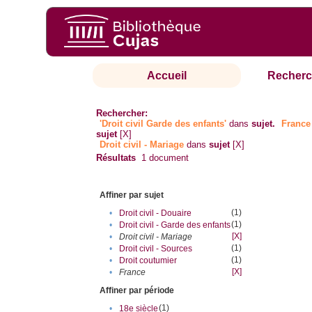
Accueil
Recherc
Rechercher:
'Droit civil Garde des enfants'
dans
sujet.
France
sujet
[X]
Droit civil - Mariage
dans
sujet
[X]
Résultats
1
document
Affiner par sujet
(1)
•
Droit civil - Douaire
(1)
•
Droit civil - Garde des enfants
[X]
•
Droit civil - Mariage
(1)
•
Droit civil - Sources
(1)
•
Droit coutumier
[X]
•
France
Affiner par période
(1)
•
18e siècle