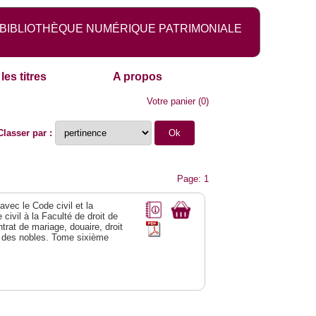
BIBLIOTHÈQUE NUMÉRIQUE PATRIMONIALE
les titres
A propos
Votre panier
(
0
)
Classer par :
Page: 1
vec le Code civil et la
civil à la Faculté de droit de
trat de mariage, douaire, droit
al des nobles. Tome sixième