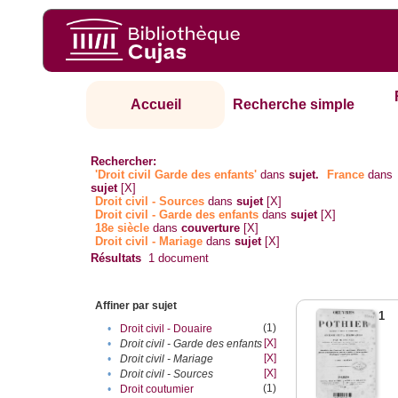
Accueil
Recherche simple
Rechercher:
'Droit civil Garde des enfants'
dans
sujet.
France
dans
sujet
[X]
Droit civil - Sources
dans
sujet
[X]
Droit civil - Garde des enfants
dans
sujet
[X]
18e siècle
dans
couverture
[X]
Droit civil - Mariage
dans
sujet
[X]
Résultats
1
document
Affiner par sujet
1
(1)
•
Droit civil - Douaire
[X]
•
Droit civil - Garde des enfants
[X]
•
Droit civil - Mariage
[X]
•
Droit civil - Sources
(1)
•
Droit coutumier