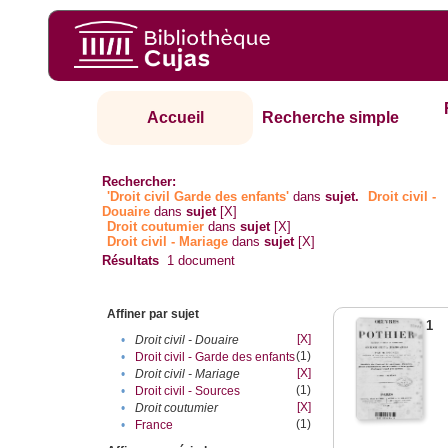
Accueil
Recherche simple
Rechercher:
'Droit civil Garde des enfants'
dans
sujet.
Droit civil -
Douaire
dans
sujet
[X]
Droit coutumier
dans
sujet
[X]
Droit civil - Mariage
dans
sujet
[X]
Résultats
1
document
Affiner par sujet
1
[X]
•
Droit civil - Douaire
(1)
•
Droit civil - Garde des enfants
[X]
•
Droit civil - Mariage
(1)
•
Droit civil - Sources
[X]
•
Droit coutumier
(1)
•
France