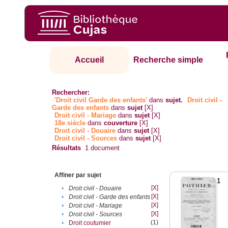
Accueil
Recherche simple
Rechercher:
'Droit civil Garde des enfants'
dans
sujet.
Droit civil -
Garde des enfants
dans
sujet
[X]
Droit civil - Mariage
dans
sujet
[X]
18e siècle
dans
couverture
[X]
Droit civil - Douaire
dans
sujet
[X]
Droit civil - Sources
dans
sujet
[X]
Résultats
1
document
Affiner par sujet
1
[X]
•
Droit civil - Douaire
[X]
•
Droit civil - Garde des enfants
[X]
•
Droit civil - Mariage
[X]
•
Droit civil - Sources
(1)
•
Droit coutumier