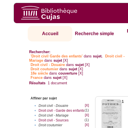
Accueil
Recherche simple
Rechercher:
'Droit civil Garde des enfants'
dans
sujet.
Droit civil -
Mariage
dans
sujet
[X]
Droit civil - Douaire
dans
sujet
[X]
Droit coutumier
dans
sujet
[X]
18e siècle
dans
couverture
[X]
France
dans
sujet
[X]
Résultats
1
document
Affiner par sujet
1
[X]
•
Droit civil - Douaire
(1)
•
Droit civil - Garde des enfants
[X]
•
Droit civil - Mariage
(1)
•
Droit civil - Sources
[X]
•
Droit coutumier