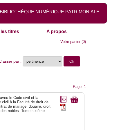
BIBLIOTHÈQUE NUMÉRIQUE PATRIMONIALE
les titres
A propos
Votre panier
(
0
)
Classer par :
Page: 1
vec le Code civil et la
civil à la Faculté de droit de
trat de mariage, douaire, droit
al des nobles. Tome sixième