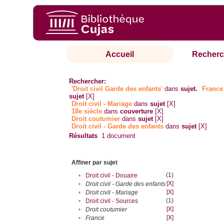
Accueil
Recherc
Rechercher:
'Droit civil Garde des enfants'
dans
sujet.
France
sujet
[X]
Droit civil - Mariage
dans
sujet
[X]
18e siècle
dans
couverture
[X]
Droit coutumier
dans
sujet
[X]
Droit civil - Garde des enfants
dans
sujet
[X]
Résultats
1
document
Affiner par sujet
(1)
•
Droit civil - Douaire
[X]
•
Droit civil - Garde des enfants
[X]
•
Droit civil - Mariage
(1)
•
Droit civil - Sources
[X]
•
Droit coutumier
[X]
•
France