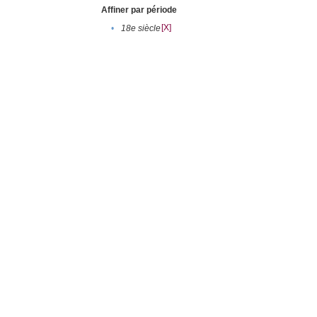
Affiner par période
[X]
•
18e siècle