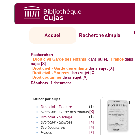
Accueil
Recherche simple
Rechercher:
'Droit civil Garde des enfants'
dans
sujet.
France
dans
sujet
[X]
Droit civil - Garde des enfants
dans
sujet
[X]
Droit civil - Sources
dans
sujet
[X]
Droit coutumier
dans
sujet
[X]
Résultats
1
document
Affiner par sujet
1
(1)
•
Droit civil - Douaire
[X]
•
Droit civil - Garde des enfants
(1)
•
Droit civil - Mariage
[X]
•
Droit civil - Sources
[X]
•
Droit coutumier
[X]
•
France