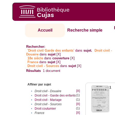
Accueil
Recherche simple
Rechercher:
'Droit civil Garde des enfants'
dans
sujet.
Droit civil -
Douaire
dans
sujet
[X]
18e siècle
dans
couverture
[X]
France
dans
sujet
[X]
Droit civil - Sources
dans
sujet
[X]
Résultats
1
document
Affiner par sujet
1
[X]
•
Droit civil - Douaire
(1)
•
Droit civil - Garde des enfants
(1)
•
Droit civil - Mariage
[X]
•
Droit civil - Sources
(1)
•
Droit coutumier
[X]
•
France