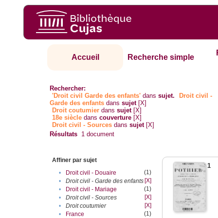
Accueil
Recherche simple
Rechercher:
'Droit civil Garde des enfants'
dans
sujet.
Droit civil -
Garde des enfants
dans
sujet
[X]
Droit coutumier
dans
sujet
[X]
18e siècle
dans
couverture
[X]
Droit civil - Sources
dans
sujet
[X]
Résultats
1
document
Affiner par sujet
1
(1)
•
Droit civil - Douaire
[X]
•
Droit civil - Garde des enfants
(1)
•
Droit civil - Mariage
[X]
•
Droit civil - Sources
[X]
•
Droit coutumier
(1)
•
France