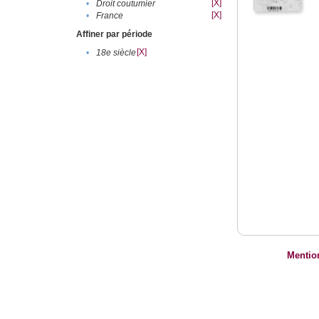
[X]
•
Droit coutumier
[X]
•
France
Affiner par période
[X]
•
18e siècle
Mentio