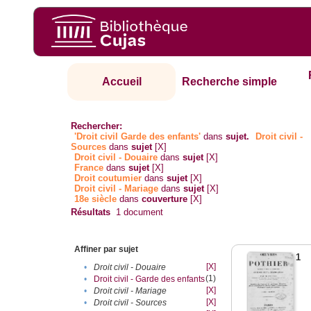
Accueil
Recherche simple
Rechercher:
'Droit civil Garde des enfants'
dans
sujet.
Droit civil -
Sources
dans
sujet
[X]
Droit civil - Douaire
dans
sujet
[X]
France
dans
sujet
[X]
Droit coutumier
dans
sujet
[X]
Droit civil - Mariage
dans
sujet
[X]
18e siècle
dans
couverture
[X]
Résultats
1
document
Affiner par sujet
1
[X]
•
Droit civil - Douaire
(1)
•
Droit civil - Garde des enfants
[X]
•
Droit civil - Mariage
[X]
•
Droit civil - Sources