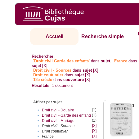
Accueil
Recherche simple
Rechercher:
'Droit civil Garde des enfants'
dans
sujet.
France
dans
sujet
[X]
Droit civil - Sources
dans
sujet
[X]
Droit coutumier
dans
sujet
[X]
18e siècle
dans
couverture
[X]
Résultats
1
document
Affiner par sujet
1
(1)
•
Droit civil - Douaire
(1)
•
Droit civil - Garde des enfants
(1)
•
Droit civil - Mariage
[X]
•
Droit civil - Sources
[X]
•
Droit coutumier
[X]
•
France