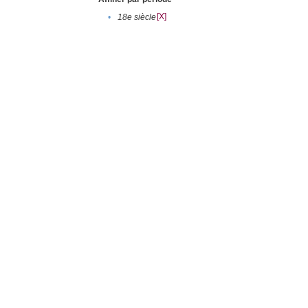
[X]
•
18e siècle