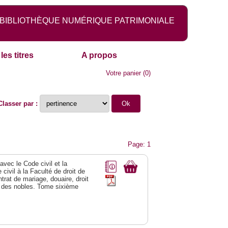
BIBLIOTHÈQUE NUMÉRIQUE PATRIMONIALE
les titres
A propos
Votre panier
(
0
)
Classer par :
Page: 1
vec le Code civil et la
civil à la Faculté de droit de
trat de mariage, douaire, droit
al des nobles. Tome sixième