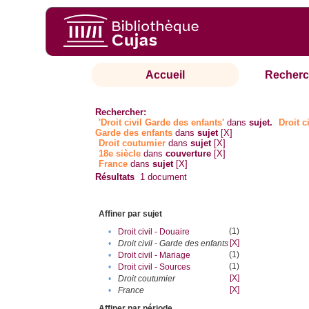
Accueil
Recherc
Rechercher:
'Droit civil Garde des enfants'
dans
sujet.
Droit ci
Garde des enfants
dans
sujet
[X]
Droit coutumier
dans
sujet
[X]
18e siècle
dans
couverture
[X]
France
dans
sujet
[X]
Résultats
1
document
Affiner par sujet
(1)
•
Droit civil - Douaire
[X]
•
Droit civil - Garde des enfants
(1)
•
Droit civil - Mariage
(1)
•
Droit civil - Sources
[X]
•
Droit coutumier
[X]
•
France
Affiner par période