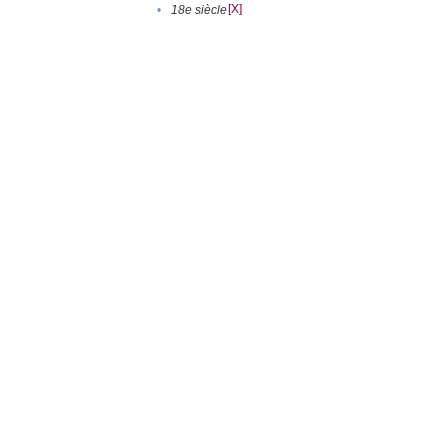
[X]
•
18e siècle