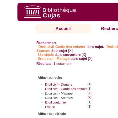
Accueil
Recherc
Rechercher:
'Droit civil Garde des enfants'
dans
sujet.
Droit ci
Sources
dans
sujet
[X]
18e siècle
dans
couverture
[X]
Droit civil - Mariage
dans
sujet
[X]
Résultats
1
document
Affiner par sujet
(1)
•
Droit civil - Douaire
(1)
•
Droit civil - Garde des enfants
[X]
•
Droit civil - Mariage
[X]
•
Droit civil - Sources
(1)
•
Droit coutumier
(1)
•
France
Affiner par période