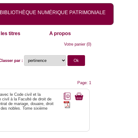
BIBLIOTHÈQUE NUMÉRIQUE PATRIMONIALE
les titres
A propos
Votre panier
(
0
)
Classer par :
Page: 1
vec le Code civil et la
civil à la Faculté de droit de
trat de mariage, douaire, droit
al des nobles. Tome sixième