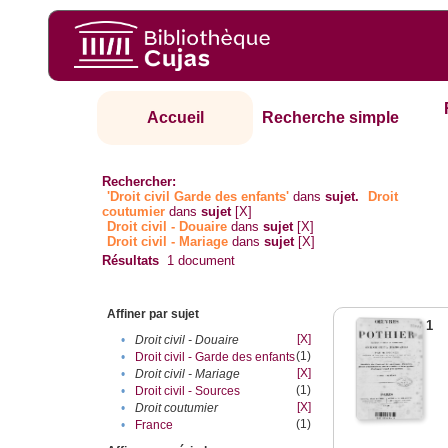
Accueil
Recherche simple
Rechercher:
'Droit civil Garde des enfants'
dans
sujet.
Droit
coutumier
dans
sujet
[X]
Droit civil - Douaire
dans
sujet
[X]
Droit civil - Mariage
dans
sujet
[X]
Résultats
1
document
Affiner par sujet
1
[X]
•
Droit civil - Douaire
(1)
•
Droit civil - Garde des enfants
[X]
•
Droit civil - Mariage
(1)
•
Droit civil - Sources
[X]
•
Droit coutumier
(1)
•
France