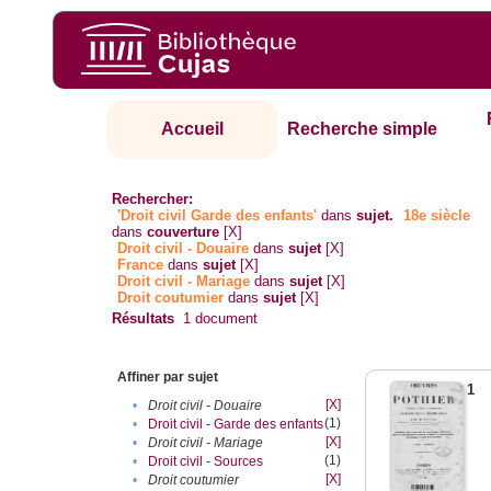
Accueil
Recherche simple
Rechercher:
'Droit civil Garde des enfants'
dans
sujet.
18e siècle
dans
couverture
[X]
Droit civil - Douaire
dans
sujet
[X]
France
dans
sujet
[X]
Droit civil - Mariage
dans
sujet
[X]
Droit coutumier
dans
sujet
[X]
Résultats
1
document
Affiner par sujet
1
[X]
•
Droit civil - Douaire
(1)
•
Droit civil - Garde des enfants
[X]
•
Droit civil - Mariage
(1)
•
Droit civil - Sources
[X]
•
Droit coutumier