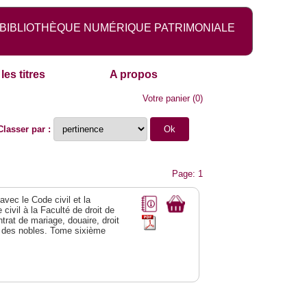
BIBLIOTHÈQUE NUMÉRIQUE PATRIMONIALE
les titres
A propos
Votre panier
(
0
)
Classer par :
Page: 1
vec le Code civil et la
civil à la Faculté de droit de
trat de mariage, douaire, droit
al des nobles. Tome sixième