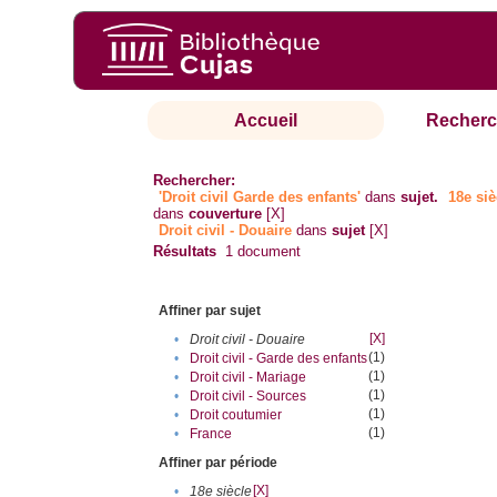
Accueil
Recherc
Rechercher:
'Droit civil Garde des enfants'
dans
sujet.
18e siè
dans
couverture
[X]
Droit civil - Douaire
dans
sujet
[X]
Résultats
1
document
Affiner par sujet
[X]
•
Droit civil - Douaire
(1)
•
Droit civil - Garde des enfants
(1)
•
Droit civil - Mariage
(1)
•
Droit civil - Sources
(1)
•
Droit coutumier
(1)
•
France
Affiner par période
[X]
•
18e siècle