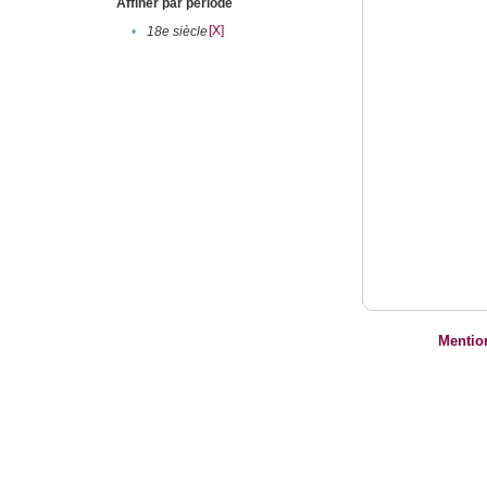
Affiner par période
[X]
•
18e siècle
Mentio