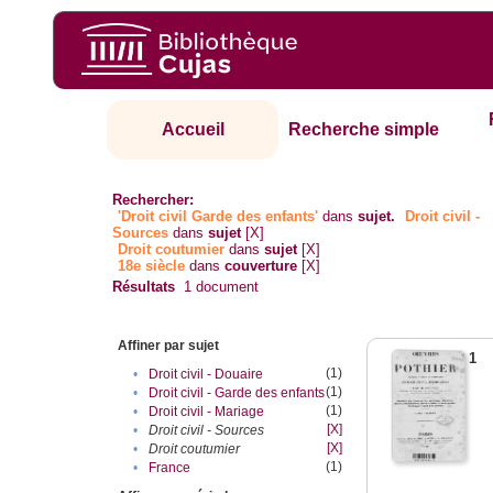
Accueil
Recherche simple
Rechercher:
'Droit civil Garde des enfants'
dans
sujet.
Droit civil -
Sources
dans
sujet
[X]
Droit coutumier
dans
sujet
[X]
18e siècle
dans
couverture
[X]
Résultats
1
document
Affiner par sujet
1
(1)
•
Droit civil - Douaire
(1)
•
Droit civil - Garde des enfants
(1)
•
Droit civil - Mariage
[X]
•
Droit civil - Sources
[X]
•
Droit coutumier
(1)
•
France