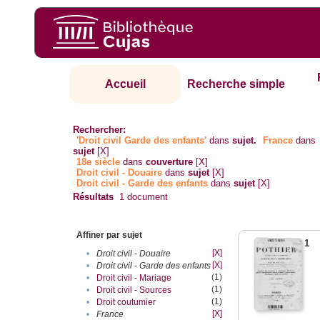
Accueil
Recherche simple
Rechercher:
'Droit civil Garde des enfants'
dans
sujet.
France
dans
sujet
[X]
18e siècle
dans
couverture
[X]
Droit civil - Douaire
dans
sujet
[X]
Droit civil - Garde des enfants
dans
sujet
[X]
Résultats
1
document
Affiner par sujet
1
[X]
•
Droit civil - Douaire
[X]
•
Droit civil - Garde des enfants
(1)
•
Droit civil - Mariage
(1)
•
Droit civil - Sources
(1)
•
Droit coutumier
[X]
•
France