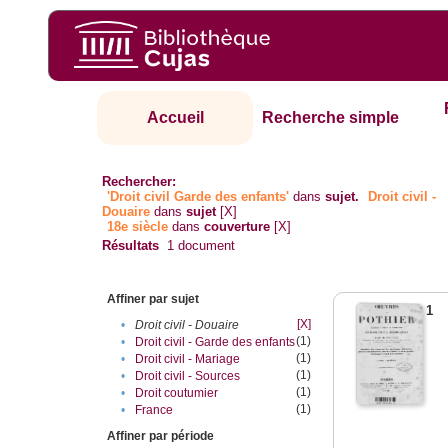
Accueil
Recherche simple
Rechercher:
'Droit civil Garde des enfants'
dans
sujet.
Droit civil -
Douaire
dans
sujet
[X]
18e siècle
dans
couverture
[X]
Résultats
1
document
Affiner par sujet
1
[X]
•
Droit civil - Douaire
(1)
•
Droit civil - Garde des enfants
(1)
•
Droit civil - Mariage
(1)
•
Droit civil - Sources
(1)
•
Droit coutumier
(1)
•
France
Affiner par période