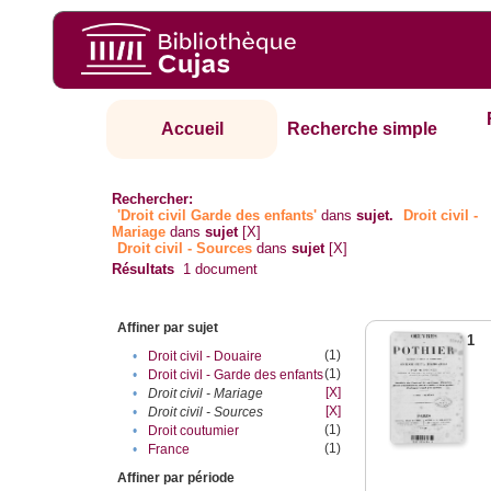
Accueil
Recherche simple
Rechercher:
'Droit civil Garde des enfants'
dans
sujet.
Droit civil -
Mariage
dans
sujet
[X]
Droit civil - Sources
dans
sujet
[X]
Résultats
1
document
Affiner par sujet
1
(1)
•
Droit civil - Douaire
(1)
•
Droit civil - Garde des enfants
[X]
•
Droit civil - Mariage
[X]
•
Droit civil - Sources
(1)
•
Droit coutumier
(1)
•
France
Affiner par période