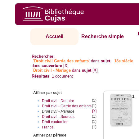
Accueil
Recherche simple
Rechercher:
'Droit civil Garde des enfants'
dans
sujet.
18e siècle
dans
couverture
[X]
Droit civil - Mariage
dans
sujet
[X]
Résultats
1
document
Affiner par sujet
1
(1)
•
Droit civil - Douaire
(1)
•
Droit civil - Garde des enfants
[X]
•
Droit civil - Mariage
(1)
•
Droit civil - Sources
(1)
•
Droit coutumier
(1)
•
France
Affiner par période