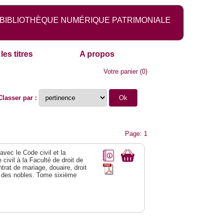
BIBLIOTHÈQUE NUMÉRIQUE PATRIMONIALE
les titres
A propos
Votre panier
(
0
)
Classer par :
Page: 1
vec le Code civil et la
civil à la Faculté de droit de
trat de mariage, douaire, droit
al des nobles. Tome sixième