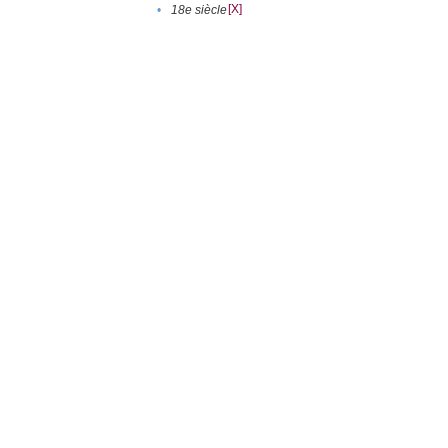
[X]
•
18e siècle