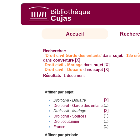
Accueil
Recherc
Rechercher:
'Droit civil Garde des enfants'
dans
sujet.
18e siè
dans
couverture
[X]
Droit civil - Mariage
dans
sujet
[X]
Droit civil - Douaire
dans
sujet
[X]
Résultats
1
document
Affiner par sujet
[X]
•
Droit civil - Douaire
(1)
•
Droit civil - Garde des enfants
[X]
•
Droit civil - Mariage
(1)
•
Droit civil - Sources
(1)
•
Droit coutumier
(1)
•
France
Affiner par période