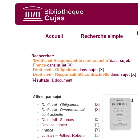
Accueil
Recherche simple
Rechercher:
'Droit civil Responsabilité contractuelle'
dans
sujet.
France
dans
sujet
[X]
Droit civil - Obligations
dans
sujet
[X]
Droit civil - Responsabilité contractuelle
dans
sujet
[X]
Résultats
1
document
Affiner par sujet
1
[X]
•
Droit civil - Obligations
[X]
Droit civil - Responsabilité
•
contractuelle
(1)
•
Droit civil - Sources
(1)
•
Droit coutumier
[X]
•
France
(1)
Juristes – Pothier, Robert-
•