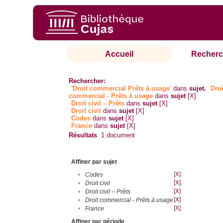
Accueil
Recherc
Rechercher:
'Droit commercial Prêts à usage'
dans
sujet.
Droi
commercial - Prêts à usage
dans
sujet
[X]
Droit civil – Prêts
dans
sujet
[X]
Droit civil
dans
sujet
[X]
Codes
dans
sujet
[X]
France
dans
sujet
[X]
Résultats
1
document
Affiner par sujet
[X]
•
Codes
[X]
•
Droit civil
[X]
•
Droit civil – Prêts
[X]
•
Droit commercial - Prêts à usage
[X]
•
France
Affiner par période